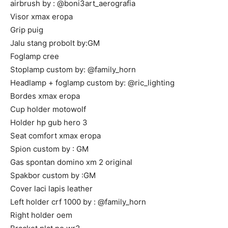
airbrush by : @boni3art_aerografia
Visor xmax eropa
Grip puig
Jalu stang probolt by:GM
Foglamp cree
Stoplamp custom by: @family_horn
Headlamp + foglamp custom by: @ric_lighting
Bordes xmax eropa
Cup holder motowolf
Holder hp gub hero 3
Seat comfort xmax eropa
Spion custom by : GM
Gas spontan domino xm 2 original
Spakbor custom by :GM
Cover laci lapis leather
Left holder crf 1000 by : @family_horn
Right holder oem