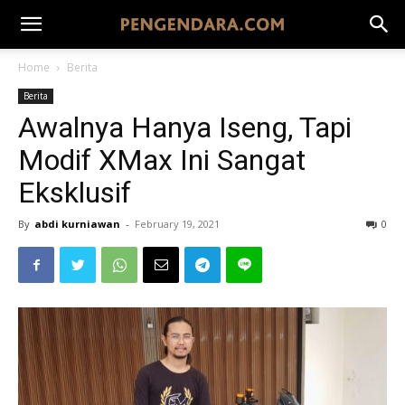
Home
Berita
Berita
Awalnya Hanya Iseng, Tapi
Modif XMax Ini Sangat
Eksklusif
By
abdi kurniawan
-
February 19, 2021
0