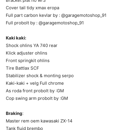
Bracket plat no wr3
Cover tail tidy xmax eropa
Full part carbon kevlar by : @garagemotoshop_91
Full probolt by : @garagemotoshop_91
Kaki kaki:
Shock ohlins YA 740 rear
Klick adjuster ohlins
Front springkit ohlins
Tire Battlax SCF
Stabilizer shock & monting serpo
Kaki-kaki + velg Full chrome
As roda front probolt by :GM
Cop swing arm probolt by :GM
Braking
:
Master rem oem kawasaki ZX-14
Tank fluid brembo