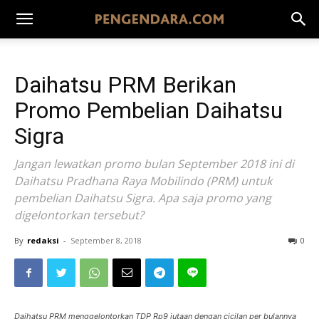
Daihatsu PRM Berikan
Promo Pembelian Daihatsu
Sigra
Jangan lewatkan promo bulan September 2018 ini di
Daihatsu Pradhana Raya Mobilindo (PRM) untuk
pembelian Daihatsu Sigra. Apa saja promo yang
digelontorkan tersebut?
By
redaksi
-
September 8, 2018
0
Daihatsu PRM menggelontorkan TDP Rp9 jutaan dengan cicilan per bulannya