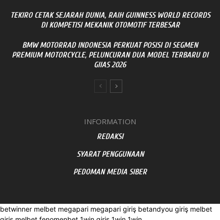
TEKIRO CETAK SEJARAH DUNIA, RAIH GUINNESS WORLD RECORDS
DI KOMPETISI MEKANIK OTOMOTIF TERBESAR
BMW MOTORRAD INDONESIA PERKUAT POSISI DI SEGMEN
PREMIUM MOTORCYCLE, PELUNCURAN DUA MODEL TERBARU DI
GIIAS 2026
INFORMATION
REDAKSI
SYARAT PENGGUNAAN
PEDOMAN MEDIA SIBER
betwinner
melbet
megapari
megapari giriş
betandyou giriş
melbet
giriş
melbet
fenomenbet
1win giriş
1win
1win