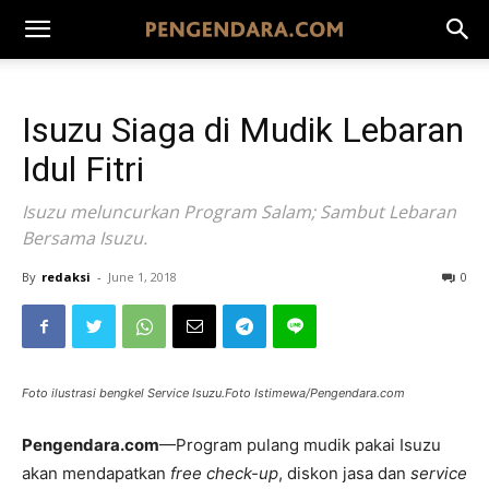
Isuzu Siaga di Mudik Lebaran
Idul Fitri
Isuzu meluncurkan Program Salam; Sambut Lebaran
Bersama Isuzu.
By
redaksi
-
June 1, 2018
0
Foto ilustrasi bengkel Service Isuzu.Foto Istimewa/Pengendara.com
Pengendara.com
—Program pulang mudik pakai Isuzu
akan mendapatkan
free check-up
, diskon jasa dan
service