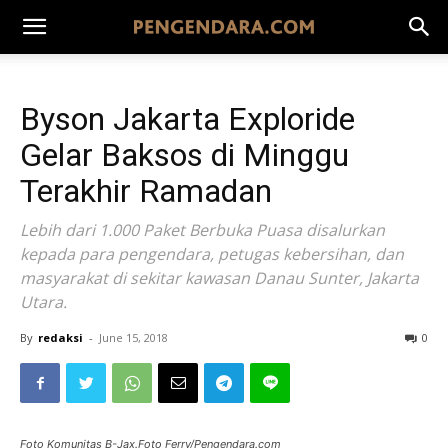
Byson Jakarta Exploride
Gelar Baksos di Minggu
Terakhir Ramadan
Lebih dari 1.000 Paket Berbuka Puasa disalurkan
kepada para pengendara, petugas kebersihan, dan
masyarakat di sekitar kawasan Danau Sunter, Jakarta
Utara.
By
redaksi
-
June 15, 2018
0
Foto Komunitas B-Jax.Foto Ferry/Pengendara.com